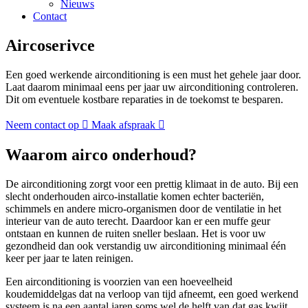
Nieuws
Contact
Aircoserivce
Een goed werkende airconditioning is een must het gehele jaar door.
Laat daarom minimaal eens per jaar uw airconditioning controleren.
Dit om eventuele kostbare reparaties in de toekomst te besparen.
Neem contact op
Maak afspraak
Waarom airco onderhoud?
De airconditioning zorgt voor een prettig klimaat in de auto. Bij een
slecht onderhouden airco-installatie komen echter bacteriën,
schimmels en andere micro-organismen door de ventilatie in het
interieur van de auto terecht. Daardoor kan er een muffe geur
ontstaan en kunnen de ruiten sneller beslaan. Het is voor uw
gezondheid dan ook verstandig uw airconditioning minimaal één
keer per jaar te laten reinigen.
Een airconditioning is voorzien van een hoeveelheid
koudemiddelgas dat na verloop van tijd afneemt, een goed werkend
systeem is na een aantal jaren soms wel de helft van dat gas kwijt