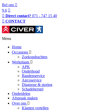
Bel ons
9.6
Direct contact?
071 - 747 15 40
CONTACT
Menu
Home
Occasions
Zoekopdrachten
Werkplaats
APK
Onderhoud
Bandenservice
Aircoservice
Diagnose & storing
Schadeherstel
Onderdelen
Afspraak maken
Over ons
Klanten vertellen