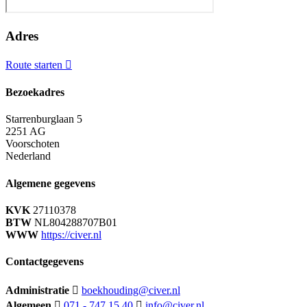
Adres
Route starten
Bezoekadres
Starrenburglaan 5
2251 AG
Voorschoten
Nederland
Algemene gegevens
KVK
27110378
BTW
NL804288707B01
WWW
https://civer.nl
Contactgegevens
Administratie
boekhouding@civer.nl
Algemeen
071 - 747 15 40
info@civer.nl