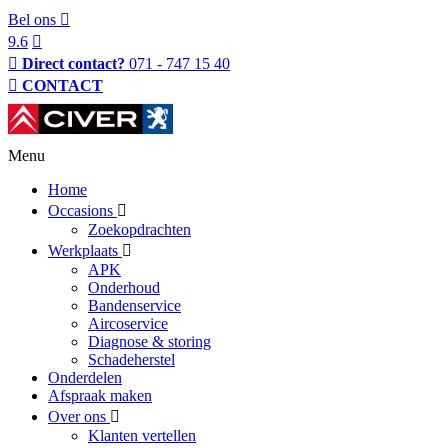
Bel ons
9.6
Direct contact?
071 - 747 15 40
CONTACT
Menu
Home
Occasions
Zoekopdrachten
Werkplaats
APK
Onderhoud
Bandenservice
Aircoservice
Diagnose & storing
Schadeherstel
Onderdelen
Afspraak maken
Over ons
Klanten vertellen