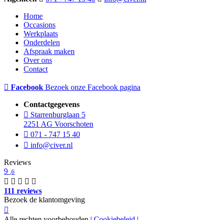
Home
Occasions
Werkplaats
Onderdelen
Afspraak maken
Over ons
Contact
Facebook
Bezoek onze Facebook pagina
Contactgegevens
Starrenburglaan 5
2251 AG Voorschoten
071 - 747 15 40
info@civer.nl
Reviews
9
,6
111 reviews
Bezoek de klantomgeving
Alle rechten voorbehouden |
Cookiebeleid
|